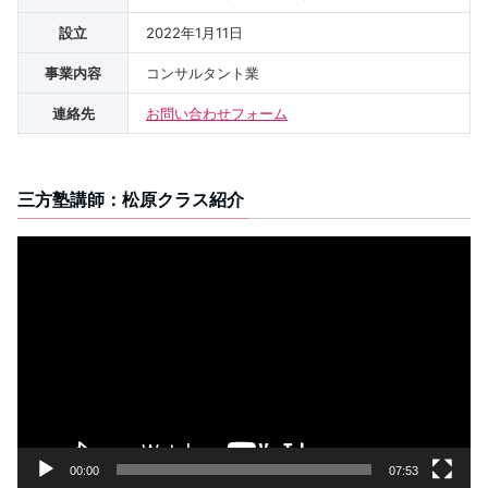
設立
2022年1月11日
事業内容
コンサルタント業
連絡先
お問い合わせフォーム
三方塾講師：松原クラス紹介
動
画
プ
レ
ー
ヤ
ー
00:00
07:53